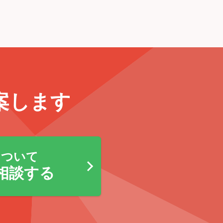
案します
について
相談する