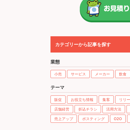
カテゴリーから記事を探す
業態
小売
サービス
メーカー
飲食
テーマ
販促
お役立ち情報
集客
リリ
店舗経営
折込チラシ
活用方法
売上アップ
ポスティング
O2O