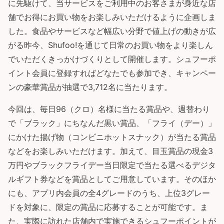
に先駆けて、当サービスをご利用中のお客さまが身近な店
舗でお得にお買い物をお楽しみいただけるように企画しま
した。食品やサービスなど幅広い分野で値上げの動きが広
がる昨今、Shufoo!を通じて日常のお買い物をより楽しん
でいただくきっかけづくりとして開催します。シュフーポ
イント会員に登録すればどなたでも参加でき、キャンペー
ンの豪華賞品が抽選で3,712名に当たります。
今回は、毎日96（クロ）名様に当たる賞品や、週替わり
で「ブラック」にちなんだ黒い賞品、「フライ（デー）」
にかけた揚げ物（コンビニホットスナック）が当たる賞品
などをお楽しみいただけます。加えて、目玉賞品の現金3
万円やブラックフライデー当日限定で当たる選べるデジタ
ルギフト券などを賞品としてご用意しています。そのほか
にも、アプリ内会員の全4グレードのうち、上位3グレー
ドを対象に、限定の賞品に応募することが可能です。ま
た、実際に訪れた店舗内で実施できるシュフーポイントが