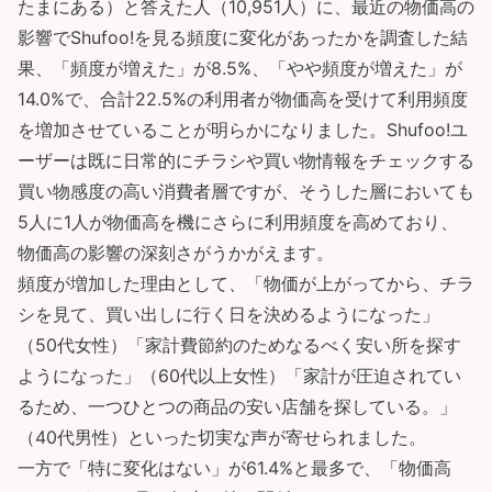
たまにある）と答えた人（10,951人）に、最近の物価高の
影響でShufoo!を見る頻度に変化があったかを調査した結
果、「頻度が増えた」が8.5%、「やや頻度が増えた」が
14.0%で、合計22.5%の利用者が物価高を受けて利用頻度
を増加させていることが明らかになりました。Shufoo!ユ
ーザーは既に日常的にチラシや買い物情報をチェックする
買い物感度の高い消費者層ですが、そうした層においても
5人に1人が物価高を機にさらに利用頻度を高めており、
物価高の影響の深刻さがうかがえます。
頻度が増加した理由として、「物価が上がってから、チラ
シを見て、買い出しに行く日を決めるようになった」
（50代女性）「家計費節約のためなるべく安い所を探す
ようになった」（60代以上女性）「家計が圧迫されてい
るため、一つひとつの商品の安い店舗を探している。」
（40代男性）といった切実な声が寄せられました。
一方で「特に変化はない」が61.4%と最多で、「物価高