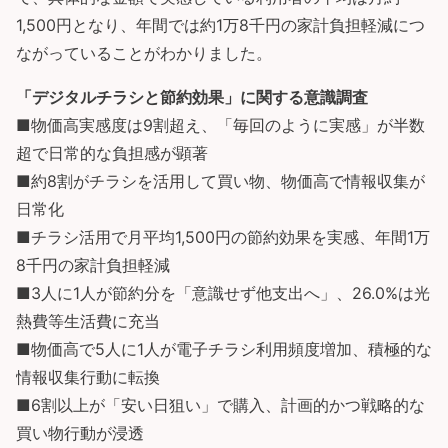
1,500円となり、年間では約1万8千円の家計負担軽減につ
ながっていることがわかりました。
「デジタルチラシと節約効果」に関する意識調査
■物価高実感度は9割超え、「毎回のように実感」が半数
超で日常的な負担感が顕著
■約8割がチラシを活用して買い物、物価高で情報収集が
日常化
■チラシ活用で月平均1,500円の節約効果を実感、年間1万
8千円の家計負担軽減
■3人に1人が節約分を「意識せず他支出へ」、26.0%は光
熱費等生活費に充当
■物価高で5人に1人が電子チラシ利用頻度増加、積極的な
情報収集行動に転換
■6割以上が「安い日狙い」で購入、計画的かつ戦略的な
買い物行動が浸透