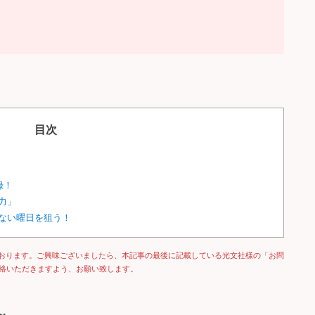
目次
録！
力」
ない曜日を狙う！
おります。ご興味ございましたら、本記事の最後に記載している光文社様の「お問
ご連絡いただきますよう、お願い致します。
～