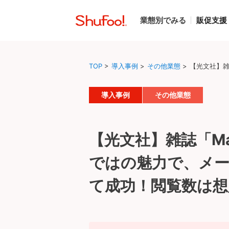
業態別でみる
販促支援
TOP
>
導入事例
>
その他業態
>
【光文社】雑
導入事例
その他業態
【光文社】雑誌「M
ではの魅力で、メーカ
て成功！閲覧数は想